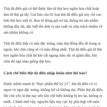
Thịt đà điểu giả có thể được làm từ thịt heo ngâm hóa chất hoặc
làm từ thịt gà tây. Giá bán của 02 loại thịt đà điểu giả này chỉ cao
hơn thịt heo một tý. Bao bì đóng gói sơ sài, thông tin sản phẩm
không đầy đủ, đặc biệt tên đơn vị sản xuất và chịu trách nhiệm về
sản phẩm không có.
Thịt đà điểu thật có mùi đặc trưng, màu thịt đồng đều từ trong ra
ngoài, khi chín cũng sẽ có màu đồng nhất. Thịt đà điểu giả từ thịt
heo ngâm hóa chất thì khi cắt ngang màu sắc sẽ giảm dần, khi
chín thì ngả màu giống thịt heo.
Cách chế biến thịt đà điểu nhập khẩu như thế nào?
Được mệnh manh là “thực phẩm thế kỷ 21”, thịt đà điểu có vị
ngon và ngọt đặc trưng, không bở và không dai. Phần thịt đà điểu
file chủ yếu là thịt nạc nên khi chế biến không bị teo lại, không ra
nước. Chính nhờ vậy, nguyên liệu này cực kỳ phù hợp với món