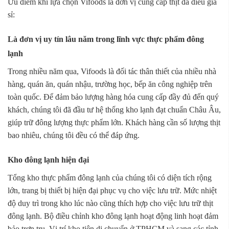
Ưu điểm khi lựa chọn Vifoods là đơn vị cung cấp thịt đà điểu giá
sỉ:
Là đơn vị uy tín lâu năm trong lĩnh vực thực phẩm đông
lạnh
Trong nhiều năm qua, Vifoods là đối tác thân thiết của nhiều nhà
hàng, quán ăn, quán nhậu, trường học, bếp ăn công nghiệp trên
toàn quốc. Để đảm bảo lượng hàng hóa cung cấp đầy đủ đến quý
khách, chúng tôi đã đầu tư hệ thống kho lạnh đạt chuẩn Châu Âu,
giúp trữ đông lượng thực phẩm lớn. Khách hàng cần số lượng thịt
bao nhiêu, chúng tôi đều có thể đáp ứng.
Kho đông lạnh hiện đại
Tổng kho thực phẩm đông lạnh của chúng tôi có diện tích rộng
lớn, trang bị thiết bị hiện đại phục vụ cho việc lưu trữ. Mức nhiệt
độ duy trì trong kho lúc nào cũng thích hợp cho việc lưu trữ thịt
đông lạnh. Bộ điều chỉnh kho đông lạnh hoạt động linh hoạt đảm
bảo trơn tru. Vị trí kho tiện di chuyển ở TPHCM và sang các tỉnh