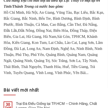
Cửa hàng Địa chỉ bán thịt đà điểu tại Lạc Thủy có mặt tại 64
Tỉnh/Thành Trong cả nước bao gồm:
Hồ Chí Minh, Hà Nội, An Giang, Vũng Tàu, Bạc Liêu, Bắc Kạn,
Bắc Giang, Bắc Ninh, Bến Tre, Bình Dương, Bình Định, Bình
Phước, Bình Thuận, Cà Mau, Cao Bằng, Cần Thơ, Đà Nẵng,
Đắk Lắk,Đắk Nông, Đồng Nai, Biên Hòa, Đồng Tháp, Điện
Biên, Gia Lai, Hà Giang, Hà Nam,Sài Gòn, TPHCM, Khánh
Hòa, Kiên Giang, Kon Tum, Lai Châu, Lào Cai, Lạng Sơn, Lâm
Đồng, Đà Lạt, Long An, Nam Định, Nghệ An, Ninh Bình, Ninh
Thuận, Phú Thọ, Phú Yên, Quảng Bình, Quảng Nam, Quảng
Ngãi, Quảng Ninh, Quảng Trị, Sóc Trăng, Sơn La, Tây Ninh,
Thái Bình, Thái Nguyên, Thanh Hóa, Huế, Tiền Giang, Trà
Vinh, Tuyên Quang, Vĩnh Long, Vĩnh Phúc, Yên Bái...
Bài viết mới nhất
Trại Đà Điểu Giống tại TP.HCM – Chính Hãng, Chất
30
Lượng, Giao Tận Nơi
Th08