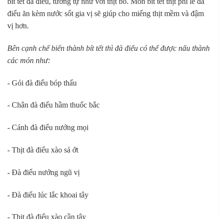
bít tết đà điểu, tương tự như với thịt bò. Món bít tết thịt phi lê đà
điểu ăn kèm nước sốt gia vị sẽ giúp cho miếng thịt mềm và đậm
vị hơn.
Bên cạnh chế biến thành bít tết thì đà điểu có thể được nấu thành
các món như:
- Gỏi đà điểu bóp thấu
- Chân đà điểu hầm thuốc bắc
- Cánh đà điểu nướng mọi
- Thịt đà điểu xào sả ớt
- Đà điểu nướng ngũ vị
- Đà điểu lúc lắc khoai tây
- Thịt đà điểu xào cần tây