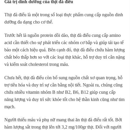
Giá trị dinh dưỡng của thịt đà điểu
Thịt đà điểu là một trong số loại thực phẩm cung cấp nguồn dinh
dưỡng đa dạng cho cơ thể.
Trước hết là nguồn protein dồi dào, thịt đà điểu cung cấp amino
acid cần thiết cho sự phát triển các nhóm cơ bắp và giúp tái tạo tế
bào một cách hiệu quả. Bên cạnh đó, thịt đà điểu chứa hàm lượng
chất béo thấp hơn so với các loại thịt khác, hỗ trợ duy trì cân nặng
và kiểm soát cholesterol trong máu.
Chưa hết, thịt đà điểu còn bổ sung nguồn chất xơ quan trọng, hỗ
trợ tiêu hóa và duy trì sự cân bằng nội tiết. Ngoài ra, chúng cũng
chứa nhiều vitamin nhóm B như B2, B6, B12 giúp cung cấp
năng lượng và duy trì sức khỏe tốt cho hệ thần kinh cũng như tim
mạch.
Người thiếu máu và phụ nữ mang thai ăn thịt đà điểu rất tốt. Bởi
hàm lượng sắt trong thịt lên tới 3,2 mg/100gr thịt. Đối với người