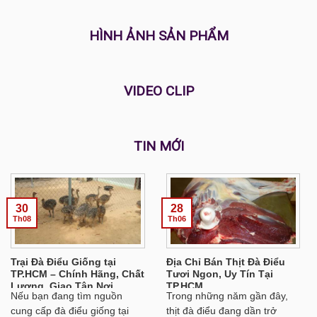
HÌNH ẢNH SẢN PHẨM
VIDEO CLIP
TIN MỚI
30
28
Th08
Th06
Trại Đà Điểu Giống tại
Địa Chỉ Bán Thịt Đà Điểu
TP.HCM – Chính Hãng, Chất
Tươi Ngon, Uy Tín Tại
Lượng, Giao Tận Nơi
TP.HCM
Nếu bạn đang tìm nguồn
Trong những năm gần đây,
cung cấp đà điểu giống tại
thịt đà điểu đang dần trở