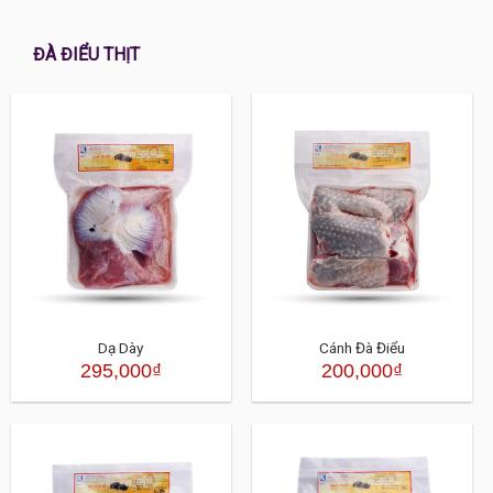
ĐÀ ĐIỂU THỊT
Dạ Dày
Cánh Đà Điểu
295,000
₫
200,000
₫