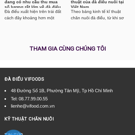
đang có nhu cầu thu mua
thuật của đà điểu nuôi tại
số lượng rất lớn về đà điểu
Việt Nam
Đà điểu xuất hiện trên trái đất
Theo bảng kinh tế kĩ thuật
thương phẩm với giá cao
nhất
cách đây khoảng hơn một
chăn nuôi đà điểu, từ khi sơ
trăm triệu năm, có khả năng
sinh tới trưởng thành là loại
thích nghi với điều kiện luôn
tiêu tốn thức ăn ít nhất so với
biến động của môi trường,
lợn và bò...
nhờ vậy...
THAM GIA CÙNG CHÚNG TÔI
ĐÀ ĐIỂU VIFOODS
48 Đường Số 1B, Phường Tân Mỹ, Tp Hồ Chí Minh
Tel:
08.77.99.00.55
lienhe@vifood.com.vn
KỸ THUẬT CHĂN NUÔI