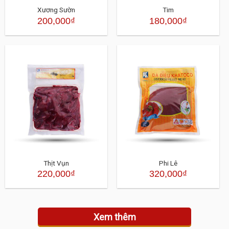
Xương Sườn
Tim
200,000
₫
180,000
₫
Thịt Vụn
Phi Lê
220,000
₫
320,000
₫
Xem thêm