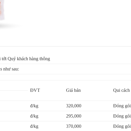
i tới Quý khách hàng thông
ds như sau:
ĐVT
Giá bán
Qui cách
đ/kg
320,000
Đóng gói 
đ/kg
295,000
Đóng gói 
đ/kg
370,000
Đóng gói 