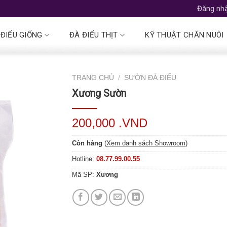
Đăng nhậ
 ĐIỂU GIỐNG
ĐÀ ĐIỂU THỊT
KỸ THUẬT CHĂN NUÔI
TRANG CHỦ
/
SƯỜN ĐÀ ĐIỂU
Xương Sườn
200,000 .VND
Còn hàng
(
Xem danh sách Showroom
)
Hotline:
08.77.99.00.55
Mã SP:
Xương