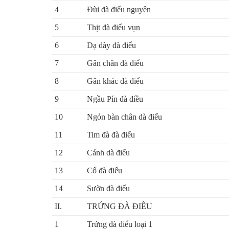
4
Đùi đà điểu nguyên
5
Thịt đà điểu vụn
6
Dạ dày đà điểu
7
Gân chân đà điểu
8
Gân khác đà điểu
9
Ngầu Pín đà diều
10
Ngón bàn chân dà điểu
11
Tim đà đà điểu
12
Cánh dà điểu
13
Cổ đà điểu
14
Sườn đà điểu
II.
TRỨNG ĐÀ ĐIÊU
1
Trứng đà điểu loại 1