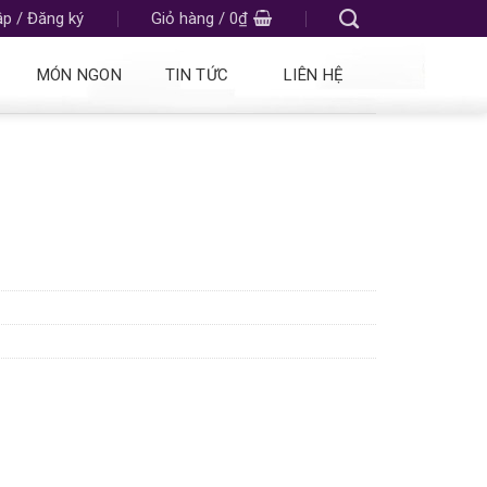
p / Đăng ký
Giỏ hàng /
0
₫
MÓN NGON
TIN TỨC
LIÊN HỆ