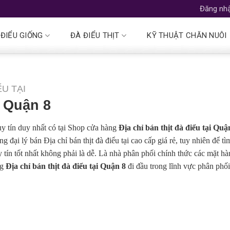
Đăng nhậ
 ĐIỂU GIỐNG
ĐÀ ĐIỂU THỊT
KỸ THUẬT CHĂN NUÔI
ỂU TẠI
i Quận 8
 uy tín duy nhất có tại Shop cửa hàng
Địa chỉ bán thịt đà điểu tại Quậ
g đại lý bán Địa chỉ bán thịt đà điểu tại cao cấp giá rẻ, tuy nhiên để tì
uy tín tốt nhất không phải là dễ. Là nhà phân phối chính thức các mặt h
ng
Địa chỉ bán thịt đà điểu tại Quận 8
đi đầu trong lĩnh vực phân phố