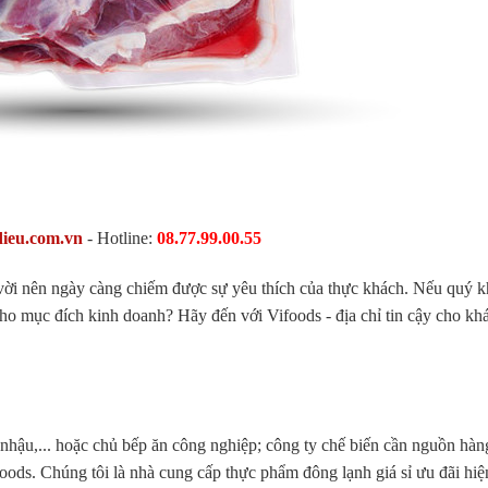
dieu.com.vn
- Hotline:
08.77.99.00.55
t vời nên ngày càng chiếm được sự yêu thích của thực khách. Nếu quý 
 cho mục đích kinh doanh? Hãy đến với Vifoods - địa chỉ tin cậy cho kh
nhậu,... hoặc chủ bếp ăn công nghiệp; công ty chế biến cần nguồn hàng
foods. Chúng tôi là nhà cung cấp thực phẩm đông lạnh giá sỉ ưu đãi hiệ