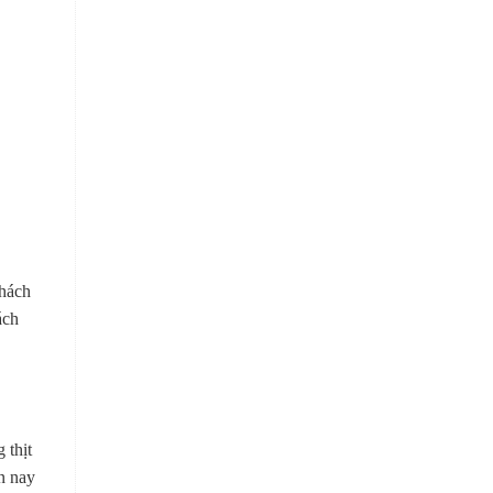
khách
ách
 thịt
n nay