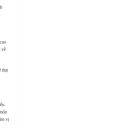
nh
 cao
m về
 thịt
iểu
 món
đậm vị