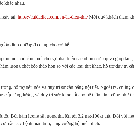
ác khác nhau.
 ngày tại:
https://traidadieu.com.vn/da-dieu-thit/
Mời quý khách tham kh
nguồn dinh dưỡng đa dạng cho cơ thể.
ấp amino acid cần thiết cho sự phát triển các nhóm cơ bắp và giúp tái tạ
hàm lượng chất béo thấp hơn so với các loại thịt khác, hỗ trợ duy trì câ
trọng, hỗ trợ tiêu hóa và duy trì sự cân bằng nội tiết. Ngoài ra, chúng 
 cấp năng lượng và duy trì sức khỏe tốt cho hệ thần kinh cũng như t
 tốt. Bởi hàm lượng sắt trong thịt lên tới 3,2 mg/100gr thịt. Đối với ng
y cơ mắc các bệnh mãn tính, tăng cường hệ miễn dịch.