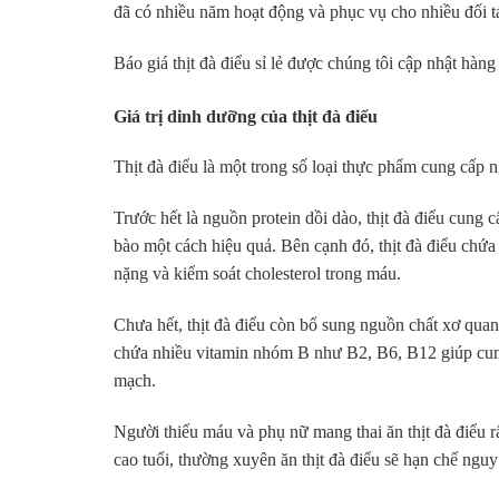
đã có nhiều năm hoạt động và phục vụ cho nhiều đối t
Báo giá thịt đà điểu sỉ lẻ được chúng tôi cập nhật hàng
Giá trị dinh dưỡng của thịt đà điểu
Thịt đà điểu là một trong số loại thực phẩm cung cấp 
Trước hết là nguồn protein dồi dào, thịt đà điểu cung c
bào một cách hiệu quả. Bên cạnh đó, thịt đà điểu chứa 
nặng và kiểm soát cholesterol trong máu.
Chưa hết, thịt đà điểu còn bổ sung nguồn chất xơ quan 
chứa nhiều vitamin nhóm B như B2, B6, B12 giúp cung
mạch.
Người thiếu máu và phụ nữ mang thai ăn thịt đà điểu rất
cao tuổi, thường xuyên ăn thịt đà điểu sẽ hạn chế ngu