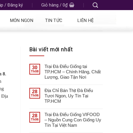
p / Đăng ký
Giỏ hàng /
0
₫
MÓN NGON
TIN TỨC
LIÊN HỆ
Bài viết mới nhất
Trại Đà Điểu Giống tại
30
TP.HCM – Chính Hãng, Chất
Th08
n 8
.
Lượng, Giao Tận Nơi
m
àng
Địa Chỉ Bán Thịt Đà Điểu
28
Tươi Ngon, Uy Tín Tại
Th06
i Địa
TP.HCM
Trại Đà Điểu Giống VIFOOD
28
– Nguồn Cung Con Giống Uy
Th06
Tín Tại Việt Nam