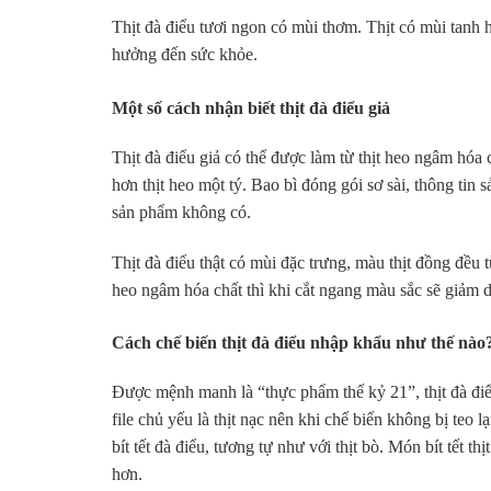
Thịt đà điểu tươi ngon có mùi thơm. Thịt có mùi tanh 
hưởng đến sức khỏe.
Một số cách nhận biết thịt đà điểu giả
Thịt đà điểu giả có thể được làm từ thịt heo ngâm hóa ch
hơn thịt heo một tý. Bao bì đóng gói sơ sài, thông tin
sản phẩm không có.
Thịt đà điểu thật có mùi đặc trưng, màu thịt đồng đều t
heo ngâm hóa chất thì khi cắt ngang màu sắc sẽ giảm dầ
Cách chế biến thịt đà điểu nhập khẩu như thế nào
Được mệnh manh là “thực phẩm thế kỷ 21”, thịt đà điểu
file chủ yếu là thịt nạc nên khi chế biến không bị teo
bít tết đà điểu, tương tự như với thịt bò. Món bít tết t
hơn.