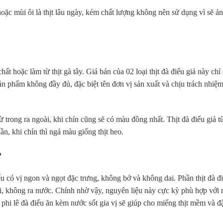
hoặc mùi ôi là thịt lâu ngày, kém chất lượng không nên sử dụng vì sẽ ả
ất hoặc làm từ thịt gà tây. Giá bán của 02 loại thịt đà điểu giả này chỉ
 sản phẩm không đầy đủ, đặc biệt tên đơn vị sản xuất và chịu trách nhiệ
ừ trong ra ngoài, khi chín cũng sẽ có màu đồng nhất. Thịt đà điểu giả từ
n, khi chín thì ngả màu giống thịt heo.
?
 có vị ngon và ngọt đặc trưng, không bở và không dai. Phần thịt đà đ
 lại, không ra nước. Chính nhờ vậy, nguyên liệu này cực kỳ phù hợp với
hịt phi lê đà điểu ăn kèm nước sốt gia vị sẽ giúp cho miếng thịt mềm và 