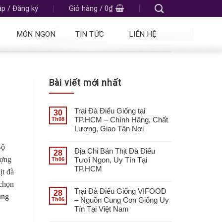
p / Đăng ký
Giỏ hàng /
0
₫
MÓN NGON
TIN TỨC
LIÊN HỆ
Bài viết mới nhất
Trại Đà Điểu Giống tại
30
TP.HCM – Chính Hãng, Chất
Th08
Lượng, Giao Tận Nơi
Bộ
Địa Chỉ Bán Thịt Đà Điểu
28
ượng
Tươi Ngon, Uy Tín Tại
Th06
TP.HCM
ịt đà
 chọn
Trại Đà Điểu Giống VIFOOD
28
ung
– Nguồn Cung Con Giống Uy
Th06
Tín Tại Việt Nam