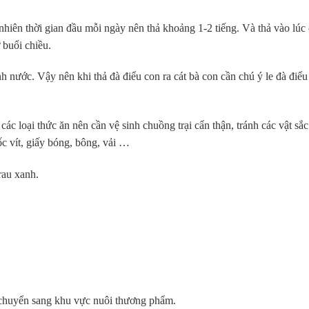
 nhiên thời gian đầu mỗi ngày nên thả khoảng 1-2 tiếng. Và thả vào lúc
 buổi chiều.
nh nước. Vậy nên khi thả đà điểu con ra cát bà con cần chú ý le đà điểu
các loại thức ăn nên cần vệ sinh chuồng trại cẩn thận, tránh các vật sắc
c vít, giấy bóng, bông, vải …
rau xanh.
ợc chuyển sang khu vực nuôi thương phẩm.