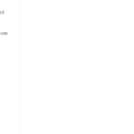
 có
 con