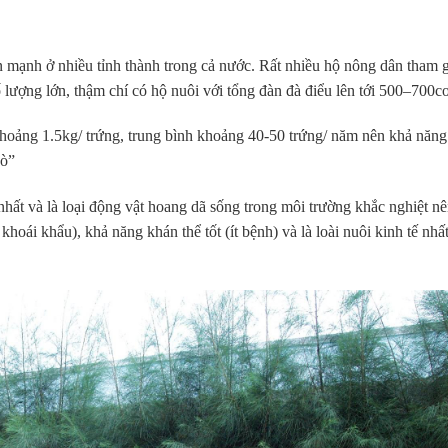
n mạnh ở nhiều tỉnh thành trong cả nước. Rất nhiều hộ nông dân tham g
số lượng lớn, thậm chí có hộ nuôi với tổng đàn đà điểu lên tới 500–700c
hoảng 1.5kg/ trứng, trung bình khoảng 40-50 trứng/ năm nên khả năng
bò”
inh nhất và là loại động vật hoang dã sống trong môi trường khắc nghiệt n
hoái khẩu), khả năng khán thể tốt (ít bệnh) và là loài nuôi kinh tế nhấ