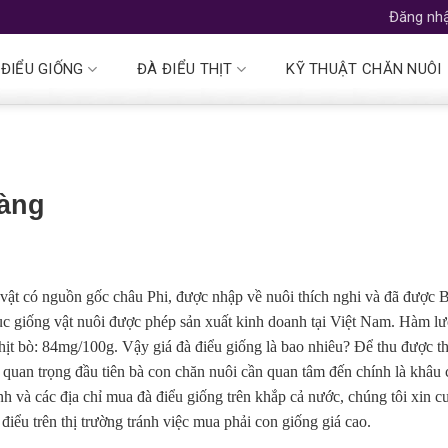
Đăng nhậ
 ĐIỂU GIỐNG
ĐÀ ĐIỂU THỊT
KỸ THUẬT CHĂN NUÔI
iàng
 vật có nguồn gốc châu Phi, được nhập về nuôi thích nghi và đã được 
c giống vật nuôi được phép sản xuất kinh doanh tại Việt Nam. Hàm l
 thịt bò: 84mg/100g. Vậy giá đà điểu giống là bao nhiêu? Để thu được th
 quan trọng đầu tiên bà con chăn nuôi cần quan tâm đến chính là khâu
nh và các địa chỉ mua đà điểu giống trên khắp cả nước, chúng tôi xin c
điểu trên thị trường tránh việc mua phải con giống giá cao.