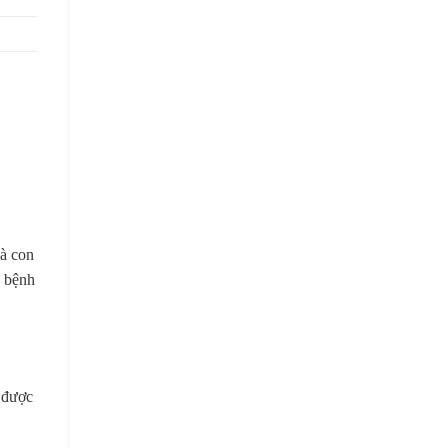
Bà con
g bệnh
 được