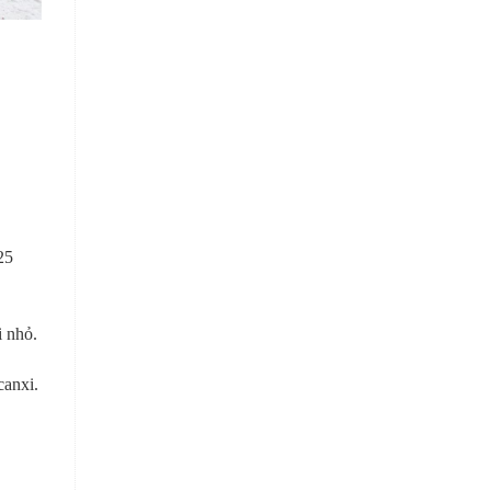
25
i nhỏ.
canxi.