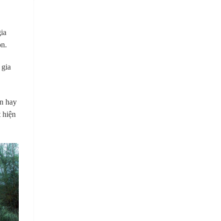
ia
on.
 gia
ên hay
t hiện