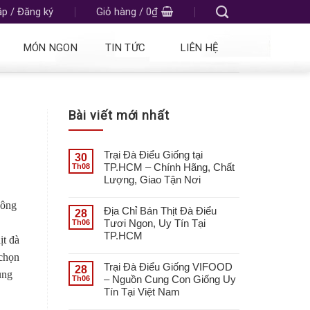
p / Đăng ký
Giỏ hàng /
0
₫
MÓN NGON
TIN TỨC
LIÊN HỆ
Bài viết mới nhất
Trại Đà Điểu Giống tại
30
TP.HCM – Chính Hãng, Chất
Th08
Lượng, Giao Tận Nơi
Nông
Địa Chỉ Bán Thịt Đà Điểu
28
Tươi Ngon, Uy Tín Tại
Th06
TP.HCM
ịt đà
 chọn
Trại Đà Điểu Giống VIFOOD
28
ung
– Nguồn Cung Con Giống Uy
Th06
Tín Tại Việt Nam