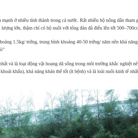
n mạnh ở nhiều tỉnh thành trong cả nước. Rất nhiều hộ nông dân tham g
số lượng lớn, thậm chí có hộ nuôi với tổng đàn đà điểu lên tới 500–700c
hoảng 1.5kg/ trứng, trung bình khoảng 40-50 trứng/ năm nên khả năng
bò”
inh nhất và là loại động vật hoang dã sống trong môi trường khắc nghiệt n
hoái khẩu), khả năng khán thể tốt (ít bệnh) và là loài nuôi kinh tế nhấ