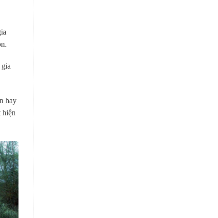
ia
on.
 gia
ên hay
t hiện