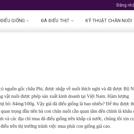
Đăng nhậ
 ĐIỂU GIỐNG
ĐÀ ĐIỂU THỊT
KỸ THUẬT CHĂN NUÔI
t có nguồn gốc châu Phi, được nhập về nuôi thích nghi và đã được Bộ 
g vật nuôi được phép sản xuất kinh doanh tại Việt Nam. Hàm lượng
 thịt bò: 84mg/100g. Vậy giá đà điểu giống là bao nhiêu? Để thu được th
 quan trọng đầu tiên bà con chăn nuôi cần quan tâm đến chính là khâu
nh và các địa chỉ mua đà điểu giống trên khắp cả nước, chúng tôi xin c
điểu trên thị trường tránh việc mua phải con giống giá cao.