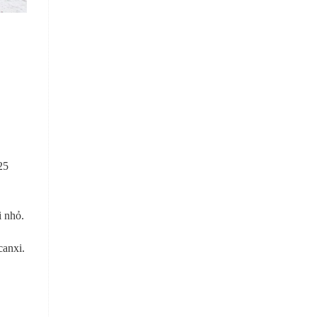
25
i nhỏ.
canxi.