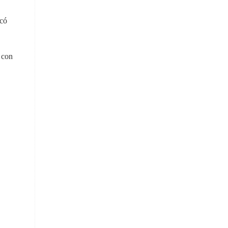
 có
 con