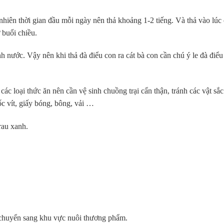
 nhiên thời gian đầu mỗi ngày nên thả khoảng 1-2 tiếng. Và thả vào lúc
 buổi chiều.
nh nước. Vậy nên khi thả đà điểu con ra cát bà con cần chú ý le đà điểu
các loại thức ăn nên cần vệ sinh chuồng trại cẩn thận, tránh các vật sắc
c vít, giấy bóng, bông, vải …
rau xanh.
ợc chuyển sang khu vực nuôi thương phẩm.