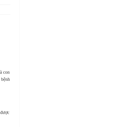
Bà con
g bệnh
 được