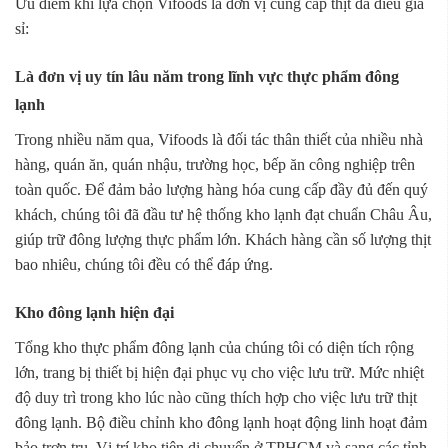
Ưu điểm khi lựa chọn Vifoods là đơn vị cung cấp thịt đà điểu giá
sỉ:
Là đơn vị uy tín lâu năm trong lĩnh vực thực phẩm đông
lạnh
Trong nhiều năm qua, Vifoods là đối tác thân thiết của nhiều nhà
hàng, quán ăn, quán nhậu, trường học, bếp ăn công nghiệp trên
toàn quốc. Để đảm bảo lượng hàng hóa cung cấp đầy đủ đến quý
khách, chúng tôi đã đầu tư hệ thống kho lạnh đạt chuẩn Châu Âu,
giúp trữ đông lượng thực phẩm lớn. Khách hàng cần số lượng thịt
bao nhiêu, chúng tôi đều có thể đáp ứng.
Kho đông lạnh hiện đại
Tổng kho thực phẩm đông lạnh của chúng tôi có diện tích rộng
lớn, trang bị thiết bị hiện đại phục vụ cho việc lưu trữ. Mức nhiệt
độ duy trì trong kho lúc nào cũng thích hợp cho việc lưu trữ thịt
đông lạnh. Bộ điều chỉnh kho đông lạnh hoạt động linh hoạt đảm
bảo trơn tru. Vị trí kho tiện di chuyển ở TPHCM và sang các tỉnh