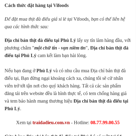
Cách thức đặt hàng tại Vifoods
Để đặt mua thịt đà điểu giá sỉ lẻ tại
Vifoods
, bạn có thể liên hệ
qua các hình thức sau:
Địa chỉ bán thịt đà điểu tại Phủ Lý
lấy uy tín làm hàng đầu, với
phương châm "
một chữ tín - vạn niềm tin
",
Địa chỉ bán thịt đà
điểu tại Phủ Lý
cam kết làm bạn hài lòng.
Nếu bạn đang ở
Phủ Lý
và có nhu cầu mua Địa chỉ bán thịt đà
điểu tại, Bạn đừng ngại khoảng cách xa, chúng tôi sẽ cử nhân
viên trở tới tận nơi cho quý khách hàng. Tất cả các sản phẩm
đăng tải trên website đều là hình thực tế, có tem chống hàng giả
và tem bảo hành mang thương hiệu
Địa chỉ bán thịt đà điểu tại
Phủ Lý
.
Xem tại
traidadieu.com.vn
- Hotline:
08.77.99.00.55