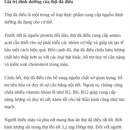
Giá trị dinh dưỡng của thịt đà điểu
Thịt đà điểu là một trong số loại thực phẩm cung cấp nguồn dinh
dưỡng đa dạng cho cơ thể.
Trước hết là nguồn protein dồi dào, thịt đà điểu cung cấp amino
acid cần thiết cho sự phát triển các nhóm cơ bắp và giúp tái tạo tế
bào một cách hiệu quả. Bên cạnh đó, thịt đà điểu chứa hàm lượng
chất béo thấp hơn so với các loại thịt khác, hỗ trợ duy trì cân nặng
và kiểm soát cholesterol trong máu.
Chưa hết, thịt đà điểu còn bổ sung nguồn chất xơ quan trọng, hỗ
trợ tiêu hóa và duy trì sự cân bằng nội tiết. Ngoài ra, chúng cũng
chứa nhiều vitamin nhóm B như B2, B6, B12 giúp cung cấp
năng lượng và duy trì sức khỏe tốt cho hệ thần kinh cũng như tim
mạch.
Người thiếu máu và phụ nữ mang thai ăn thịt đà điểu rất tốt. Bởi
hàm lượng sắt trong thịt lên tới 3,2 mg/100gr thịt. Đối với người