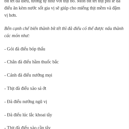
bít tết đà điểu, tương tự như với thịt bò. Món bít tết thịt phi lê đà
điểu ăn kèm nước sốt gia vị sẽ giúp cho miếng thịt mềm và đậm
vị hơn.
Bên cạnh chế biến thành bít tết thì đà điểu có thể được nấu thành
các món như:
- Gỏi đà điểu bóp thấu
- Chân đà điểu hầm thuốc bắc
- Cánh đà điểu nướng mọi
- Thịt đà điểu xào sả ớt
- Đà điểu nướng ngũ vị
- Đà điểu lúc lắc khoai tây
- Thịt đà điểu xào cần tây