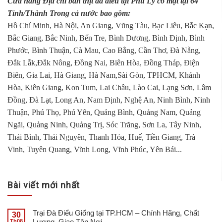
Cửa hàng Địa chỉ bán thịt đà điểu tại Phủ Lý có mặt tại 64
Tỉnh/Thành Trong cả nước bao gồm:
Hồ Chí Minh, Hà Nội, An Giang, Vũng Tàu, Bạc Liêu, Bắc Kạn,
Bắc Giang, Bắc Ninh, Bến Tre, Bình Dương, Bình Định, Bình
Phước, Bình Thuận, Cà Mau, Cao Bằng, Cần Thơ, Đà Nẵng,
Đắk Lắk,Đắk Nông, Đồng Nai, Biên Hòa, Đồng Tháp, Điện
Biên, Gia Lai, Hà Giang, Hà Nam,Sài Gòn, TPHCM, Khánh
Hòa, Kiên Giang, Kon Tum, Lai Châu, Lào Cai, Lạng Sơn, Lâm
Đồng, Đà Lạt, Long An, Nam Định, Nghệ An, Ninh Bình, Ninh
Thuận, Phú Thọ, Phú Yên, Quảng Bình, Quảng Nam, Quảng
Ngãi, Quảng Ninh, Quảng Trị, Sóc Trăng, Sơn La, Tây Ninh,
Thái Bình, Thái Nguyên, Thanh Hóa, Huế, Tiền Giang, Trà
Vinh, Tuyên Quang, Vĩnh Long, Vĩnh Phúc, Yên Bái...
Bài viết mới nhất
Trại Đà Điểu Giống tại TP.HCM – Chính Hãng, Chất
30
Lượng, Giao Tận Nơi
Th08