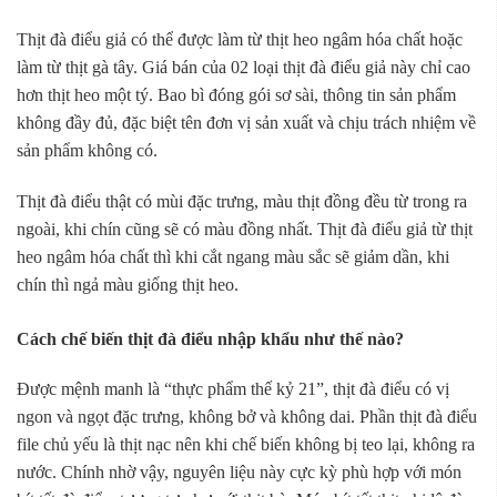
Thịt đà điểu giả có thể được làm từ thịt heo ngâm hóa chất hoặc
làm từ thịt gà tây. Giá bán của 02 loại thịt đà điểu giả này chỉ cao
hơn thịt heo một tý. Bao bì đóng gói sơ sài, thông tin sản phẩm
không đầy đủ, đặc biệt tên đơn vị sản xuất và chịu trách nhiệm về
sản phẩm không có.
Thịt đà điểu thật có mùi đặc trưng, màu thịt đồng đều từ trong ra
ngoài, khi chín cũng sẽ có màu đồng nhất. Thịt đà điểu giả từ thịt
heo ngâm hóa chất thì khi cắt ngang màu sắc sẽ giảm dần, khi
chín thì ngả màu giống thịt heo.
Cách chế biến thịt đà điểu nhập khẩu như thế nào?
Được mệnh manh là “thực phẩm thế kỷ 21”, thịt đà điểu có vị
ngon và ngọt đặc trưng, không bở và không dai. Phần thịt đà điểu
file chủ yếu là thịt nạc nên khi chế biến không bị teo lại, không ra
nước. Chính nhờ vậy, nguyên liệu này cực kỳ phù hợp với món